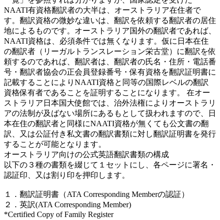
NAATI有資格翻訳者の大半は、オーストラリア在住者で
す。翻訳資格の微妙な違いは、翻訳を依頼する翻訳者の居住
地によるものです。オーストラリア国外の翻訳者であれば、
NAATI資格は、必須条件では無くなります。仮に日本在住
の翻訳者（リーガルトランスレーション栄古堂）に翻訳を依
頼するのであれば、翻訳者は、翻訳者の氏名・住所・電話番
号・翻訳者協会の正会員登録番号・保有資格を翻訳証明書に
記載することによりNAATI資格と同等の国際レベルの翻訳
資格保有者であることを証明することになります。 在オー
ストラリア日本国大使館では、治外法権によりオーストラリ
アの法制が及ばない場所にあるもとして扱われますので、日
本在住の翻訳者と同様にNAATI資格が無くても公文書の翻
訳、又は公証付き私文書の翻訳書類に対し翻訳証明書を発行
することが可能となります。
オーストラリア向けの公式英語翻訳書類の構成
以下の３種の書類を綴じて１セットにし、各ページに署名・
認証印、又は割り印を押印します。
１．翻訳証明書（ATA Corresponding Memberの認証）
２．英訳(ATA Corresponding Member)
*Certified Copy of Family Register