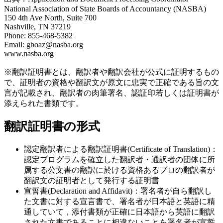
National Association of State Boards of Accountancy (NASBA)
150 4th Ave North, Suite 700
Nashville, TN 37219
Phone: 855-468-5382
Email: gboaz@nasba.org
www.nasba.org
※翻訳証明書とは、翻訳者や翻訳会社が公式に証明するもの
で、証明者の資格や翻訳文が原文に忠実で正確である旨の文
言が記載され、翻訳者の肉筆署名、認証印若しくは証明書が
添えられた書類です。
翻訳証明書の形式
認定翻訳者による翻訳証明書(Certificate of Translation)：
認定プログラムを確立した翻訳者・通訳者の団体に所
属する公文書の翻訳に於ける資格あるプロの翻訳者が
翻訳文の証明者として発行する証明書
宣誓書(Declaration and Affidavit)：署名者が自ら翻訳し
た文書に対する宣言書で、署名者が日本語と英語に精
通していて，添付書類が正確に日本語から英語に翻訳
された文書であることに相違ないことを署名者が宣誓