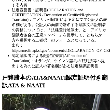
する内容
法定宣誓書・証明書(DECLARATION and
CERTIFICATION / Declaration of Certified/Registered
Translator)：アメリカ州政府による定型文で公証人の署
名欄がある。公証人の面前で署名する翻訳文の証明者
の資格については、「法廷登録通訳士」と「アメリカ
翻訳者協会の正規メンバー」を提示して、どちらか一
方を選択する二者択一のフォームとなっている。
出典：
https://media.api.sf.gov/documents/DECLARATION_OF_C
認定翻訳者による翻訳宣誓書(Affirmation of
Translation)：オランダ、ケイマン諸島の裁判所等へ提
出する為の公証人の署名欄がある法定翻訳証明書
戸籍謄本のATA&NAATI認定証明付き翻
訳
ATA & NAATI