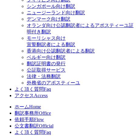
シンガポール向け翻訳
ニュージーランド向け翻訳
デンマーク向け翻訳
オランダ向け公認翻訳者によるアポスティーユ証
明付き翻訳
モーリシャス向け
宣誓翻訳者による翻訳
香港向け公認翻訳者による翻訳
ベルギー向け翻訳
翻訳証明書の発行
公証取得サービス
法律・法務翻訳
外務省のアポスティーユ
よく頂く質問
Faq
アクセス
Access
ホーム
Home
翻訳事務所
Office
依頼手順
Flow
公文書翻訳
Official
よく頂く質問
Faq