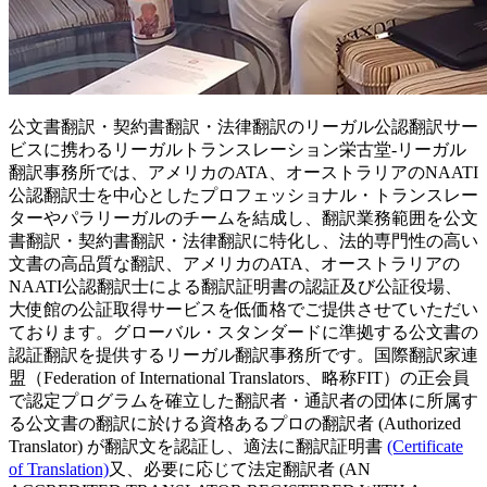
公文書翻訳・契約書翻訳・法律翻訳のリーガル公認翻訳サー
ビスに携わるリーガルトランスレーション栄古堂-リーガル
翻訳事務所では、アメリカのATA、オーストラリアのNAATI
公認翻訳士を中心としたプロフェッショナル・トランスレー
ターやパラリーガルのチームを結成し、翻訳業務範囲を公文
書翻訳・契約書翻訳・法律翻訳に特化し、法的専門性の高い
文書の高品質な翻訳、アメリカのATA、オーストラリアの
NAATI公認翻訳士による翻訳証明書の認証及び公証役場、
大使館の公証取得サービスを低価格でご提供させていただい
ております。グローバル・スタンダードに準拠する公文書の
認証翻訳を提供するリーガル翻訳事務所です。国際翻訳家連
盟（Federation of International Translators、略称FIT）の正会員
で認定プログラムを確立した翻訳者・通訳者の団体に所属す
る公文書の翻訳に於ける資格あるプロの翻訳者 (Authorized
Translator) が翻訳文を認証し、適法に翻訳証明書
(Certificate
of Translation)
又、必要に応じて法定翻訳者 (AN