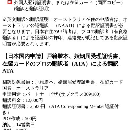
外国人登録証明書、または在留カード（両面コピー）
(翻訳と翻訳証明)
※英文翻訳の翻訳証明：オーストラリア在住の申請者は、オ
ーストラリア公認翻訳士（NAATI）による翻訳証明書が必
要となります。日本在住の申請者は、プロの翻訳者（有資格
翻訳者）による認証印の押印、連絡先が明記してある翻訳証
明書が必要となります。
【日本国内申請】戸籍謄本、婚姻届受理証明書、
在留カードのプロの翻訳者（ATA）による翻訳
ATA
翻訳対象書類：戸籍謄本、婚姻届受理証明書、在留カード
国名：オーストラリア
申請用途：パートナービザ (サブクラス309/100)
翻訳料金：12,000円
翻訳証明書：2,500円 （ATA Corresponding Member認証付
き）
PDF作成：500円
納期：14営業日