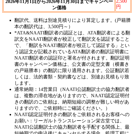
2,500
2026年11月1日から2026年11月30日までキャンペー
円
ン価格
翻訳代、送料は別途見積りにより算定します。(戸籍謄
本の翻訳代は、3,500円～）
*ATA&NAATI翻訳者の認証とは、ATA翻訳者による翻
訳文をNAATI翻訳者が校正して翻訳文を認証すること
で、「翻訳をNAATI翻訳者が校正して認証する」とい
う認証文が記載されているATA翻訳者の翻訳証明書に
NAATI翻訳者の認証印と署名が付されます。翻訳証明
書のキャンペーン価格は、公文書の定型文書（横書き
の戸籍謄本）の翻訳に限り適用されます。公証翻訳若
しくは、法的書類・契約書などは、別途お見積もり致
します。
通常納期：14営業日（NAATI公認翻訳士の協力翻訳者
は、複数の滞在地がありますので、NAATI認定証明付
きの翻訳のご依頼は、納期短縮の調整が難しい時があ
りますので、ご依頼時にご確認ください。）
NAATI認定証明付きの翻訳をご依頼されるお客様への
お願い：リーガルトランスレーション栄古堂では、
NAATI公認翻訳士の協力翻訳者を手配する関係上、最
短納期での申込後にキャンセルする場合、処理工程に