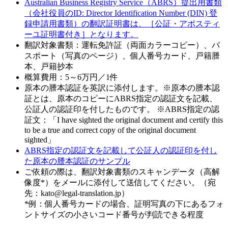
Australian Business Registry Service（ABRS）提出用書類
（会社役員のID: Director Identification Number (DIN) 登
録申請用書類）の翻訳証明書は、［公証・アポスティ
ーユ証明書付き］となります。
翻訳対象書類：運転免許証（両面カラーコピー）、パ
スポート（写真のページ）、個人番号カード、戸籍謄
本、戸籍抄本
概算費用：5～6万円／1件
原本の謄本認証を英訳に添付します。※原本の謄本認
証とは、原本のコピーにABRS指定の認証文を記載、
公証人の認証印を付したものです。 ※ABRS指定の認
証文：「I have sighted the original document and certify this
to be a true and correct copy of the original document
sighted」
ABRS指定の認証文を記載して公証人の認証印を付し
た原本の謄本認証のサンプル
ご依頼の際は、翻訳対象書類のスキャンデータ（高解
像度*）をメールに添付して送信してください。（宛
先：kato@legal-translation.jp）
*例：個人番号カードの場合、証明写真の下にあるフォ
ントサイズの小さいコード番号が判読できる程度