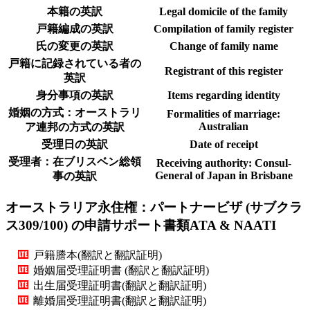
本籍の英訳
Legal domicile of the family
戸籍編成の英訳
Compilation of family register
氏の変更の英訳
Change of family name
戸籍に記録されている者の
Registrant of this register
英訳
身分事項の英訳
Items regarding identity
婚姻の方式：オーストラリ
Formalities of marriage:
Australian
ア連邦の方式の英訳
受理日の英訳
Date of receipt
受理者：在ブリスベン総領
Receiving authority: Consul-
General of Japan in Brisbane
事の英訳
オーストラリア永住権：パートナービザ (サブクラ
ス309/100) の申請サポート書類
ATA & NAATI
戸籍謄本(翻訳と翻訳証明)
婚姻届受理証明書 (翻訳と翻訳証明)
出生届受理証明書(翻訳と翻訳証明)
離婚届受理証明書(翻訳と翻訳証明)