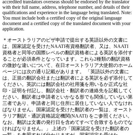
accredited translators overseas should be endorsed by the translator
with their full name, address, telephone number, and details of their
qualifications and experience in the language being translated. Note:
You must include both a certified copy of the original language
document and a certified copy of the translated document with your
application.
＊オーストラリアのビザ申請で提出する英語以外の文書に
は、国家認定を受けたNAATI有資格翻訳者、又は、NAATI
資格者と同等の国際レベルの翻訳資格者による英訳を添付す
ることが必須条件となっています。これら2種類の翻訳資格
の微妙な違いについて、在日オーストラリア大使館のホーム
ページには次の通り記載があります。 「英語以外の文書に
は、正規の翻訳会社または翻訳者による英訳を必ず添付して
ください。英訳には翻訳会社の社用箋を用いるか正式な社
印・証明を付記し、翻訳会社・翻訳者の連絡先を記載してく
ださい。翻訳者は申請者といかなる形でも関係していない第
三者であり、申請者と同じ住所に居住していない人でなけれ
ばなりません。国家認定を受けた翻訳者の一覧は、オースト
ラリア翻訳・通訳資格認定機関(NAATI) をご参照ください。
なお、翻訳は文書の発行日を含めてすべて合致するものでな
ければなりません。」 上述の「国家認定を受けた翻訳者の
一覧」を参照すれば分かりますが、国家認定を受けた