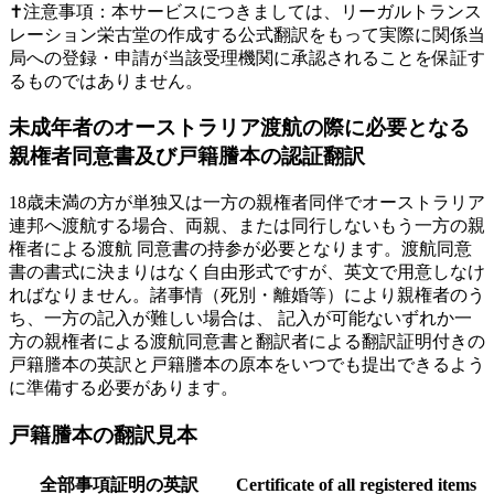
✝注意事項：本サービスにつきましては、リーガルトランス
レーション栄古堂の作成する公式翻訳をもって実際に関係当
局への登録・申請が当該受理機関に承認されることを保証す
るものではありません。
未成年者のオーストラリア渡航の際に必要となる
親権者同意書及び戸籍謄本の認証翻訳
18歳未満の方が単独又は一方の親権者同伴でオーストラリア
連邦へ渡航する場合、両親、または同行しないもう一方の親
権者による渡航 同意書の持参が必要となります。渡航同意
書の書式に決まりはなく自由形式ですが、英文で用意しなけ
ればなりません。諸事情（死別・離婚等）により親権者のう
ち、一方の記入が難しい場合は、 記入が可能ないずれか一
方の親権者による渡航同意書と翻訳者による翻訳証明付きの
戸籍謄本の英訳と戸籍謄本の原本をいつでも提出できるよう
に準備する必要があります。
戸籍謄本の翻訳見本
全部事項証明の英訳
Certificate of all registered items