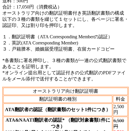
送料：500円
合計：17,050円（消費税込）
オーストラリア向けの翻訳証明書付き英語翻訳書類の構成
以下の３種の書類を綴じて１セットにし、各ページに署名・
認証印、又は割り印を押印します。
１．翻訳証明書（ATA Corresponding Memberの認証）
２．英訳(ATA Corresponding Member)
３．戸籍謄本、婚姻届受理証明書、在留カードコピー
*各書類に署名押印し、３種の書類が一連の公式翻訳書類で
あることを証明します。
*オンライン提出用として認証付きの公式翻訳のPDFファイ
ルをメール添付で送付することができます。
オーストラリア向け翻訳証明書
翻訳証明書の種別
料金
2,500
ATA翻訳者の認証（翻訳書類のセット1件につき）
円
ATA&NAATI翻訳者の認証* （翻訳対象書類1件に
6,500
つき）
円