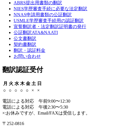
ABRS提出用書類の翻訳
NIES学歴審査手続に必要な法定翻訳
NNAS申請用書類の公証翻訳
USMLE学歴審査手続用の認証翻訳
宣誓翻訳者・法定翻訳証明書の発行
公証翻訳
ATA&NAATI
公文書翻訳
契約書翻訳
翻訳・認証料金
お問い合わせ
翻訳認証受付
月
火
水
木
金
土
日
○
○
○
○
○
×
×
電話による対応 午前9:00〜12:30
電話による対応 午後2:30〜5:30
×:お休みですが、Email/FAXは受信します。
〒252-0816