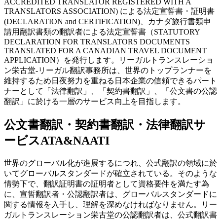
ACCREDITED TRANSLATOR REGISTERED WITH A
TRANSLATORS ASSOCIATION) による法定宣誓書・証明書
(DECLARATION and CERTIFICATION)、カナダ旅行書類申
請用翻訳書類の翻訳者による法定宣誓書（STATUTORY
DECLARATION FOR TRANSLATORS DOCUMENTS
TRANSLATED FOR A CANADIAN TRAVEL DOCUMENT
APPLICATION）を発行します。リーガルトランスレーショ
ン栄古堂-リーガル翻訳事務所は、世界のトップランナーを
維持するため日夜努力を重ねる日本企業の信頼できるパート
ナーとして「法律翻訳」、「契約書翻訳」、「公文書の公認
翻訳」に於ける一層のサービス向上を目指します。
公文書翻訳・契約書翻訳・法律翻訳サ
ービス
ATA&NAATI
世界のグローバル化が進展するにつれ、公式翻訳の領域に於
いてグローバルスタンダードが確立されている。そのような
情勢下で、翻訳証明書の証明者として資格要件を満たす為
に、宣誓翻訳者・公認翻訳者は、グローバルスタンダードに
関する情報を入手し、理解を深めなければなりません。リー
ガルトランスレーション栄古堂の公認翻訳者は、公式翻訳書