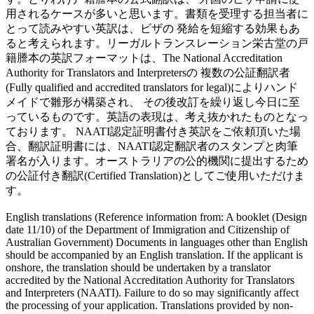
用されるケースが多いと思います。書類を受理する担当者に
とって読みやすい英訳は、ビザの 発給を短縮する効果もあ
ると考えられます。リーガルトランスレーション栄古堂の戸
籍謄本の英訳フォーマットは、The National Accreditation
Authority for Translators and Interpretersの 複数の公証翻訳者
(Fully qualified and accredited translators for legal)によりハンド
メイドで雛形が構築され、 その後改訂を繰り返し今日に至
っているものです。英語の表現は、考え抜かれたものとなっ
ております。 NAATI認定証明書付き英訳をご依頼頂いた場
合、翻訳証明書には、NAATI認定翻訳者のスタンプと肉筆
署名が入ります。オーストラリアの公的機関に提出するため
の公証付き翻訳(Certified Translation)としてご使用いただけま
す。
English translations (Reference information from: A booklet (Design
date 11/10) of the Department of Immigration and Citizenship of
Australian Government) Documents in languages other than English
should be accompanied by an English translation. If the applicant is
onshore, the translation should be undertaken by a translator
accredited by the National Accreditation Authority for Translators
and Interpreters (NAATI). Failure to do so may significantly affect
the processing of your application. Translations provided by non-