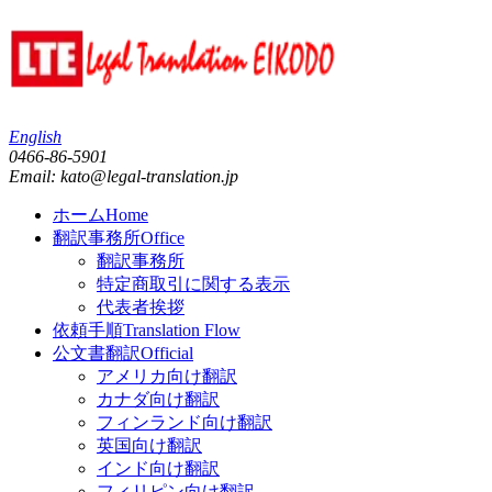
English
0466-86-5901
Email: kato@legal-translation.jp
ホーム
Home
翻訳事務所
Office
翻訳事務所
特定商取引に関する表示
代表者挨拶
依頼手順
Translation Flow
公文書翻訳
Official
アメリカ向け翻訳
カナダ向け翻訳
フィンランド向け翻訳
英国向け翻訳
インド向け翻訳
フィリピン向け翻訳