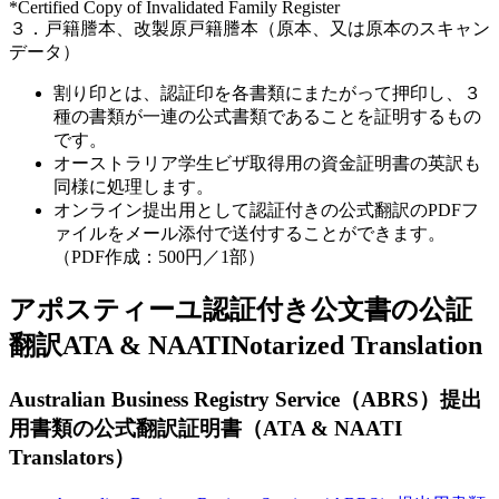
*Certified Copy of Invalidated Family Register
３．戸籍謄本、改製原戸籍謄本（原本、又は原本のスキャン
データ）
割り印とは、認証印を各書類にまたがって押印し、３
種の書類が一連の公式書類であることを証明するもの
です。
オーストラリア学生ビザ取得用の資金証明書の英訳も
同様に処理します。
オンライン提出用として認証付きの公式翻訳のPDFフ
ァイルをメール添付で送付することができます。
（PDF作成：500円／1部）
アポスティーユ認証付き公文書の公証
翻訳
ATA & NAATI
Notarized Translation
Australian Business Registry Service（ABRS）提出
用書類の公式翻訳証明書（ATA & NAATI
Translators）