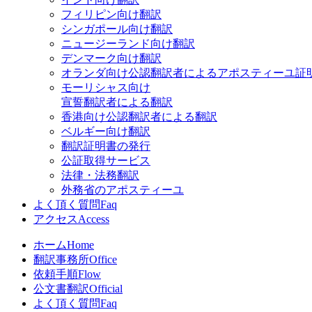
フィリピン向け翻訳
シンガポール向け翻訳
ニュージーランド向け翻訳
デンマーク向け翻訳
オランダ向け公認翻訳者によるアポスティーユ証
モーリシャス向け
宣誓翻訳者による翻訳
香港向け公認翻訳者による翻訳
ベルギー向け翻訳
翻訳証明書の発行
公証取得サービス
法律・法務翻訳
外務省のアポスティーユ
よく頂く質問
Faq
アクセス
Access
ホーム
Home
翻訳事務所
Office
依頼手順
Flow
公文書翻訳
Official
よく頂く質問
Faq