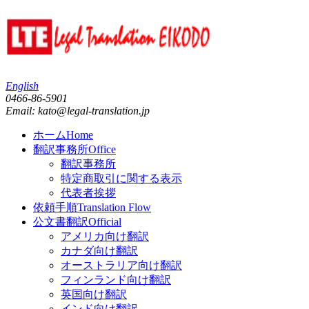
English
0466-86-5901
Email: kato@legal-translation.jp
ホーム
Home
翻訳事務所
Office
翻訳事務所
特定商取引に関する表示
代表者挨拶
依頼手順
Translation Flow
公文書翻訳
Official
アメリカ向け翻訳
カナダ向け翻訳
オーストラリア向け翻訳
フィンランド向け翻訳
英国向け翻訳
インド向け翻訳