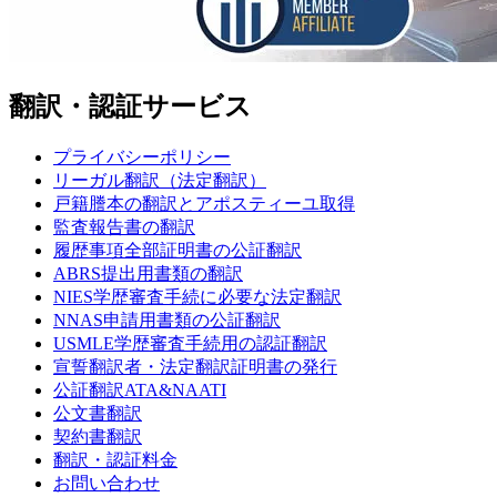
翻訳・認証サービス
プライバシーポリシー
リーガル翻訳（法定翻訳）
戸籍謄本の翻訳とアポスティーユ取得
監査報告書の翻訳
履歴事項全部証明書の公証翻訳
ABRS提出用書類の翻訳
NIES学歴審査手続に必要な法定翻訳
NNAS申請用書類の公証翻訳
USMLE学歴審査手続用の認証翻訳
宣誓翻訳者・法定翻訳証明書の発行
公証翻訳
ATA&NAATI
公文書翻訳
契約書翻訳
翻訳・認証料金
お問い合わせ