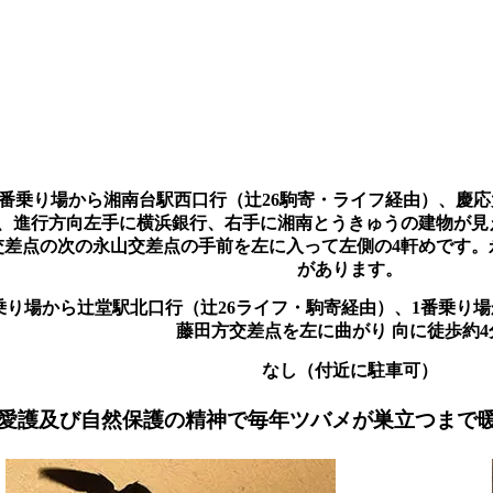
番乗り場から湘南台駅西口行（辻26駒寄・ライフ経由）、慶応
車、進行方向左手に横浜銀行、右手に湘南とうきゅうの建物が見
交差点の次の永山交差点の手前を左に入って左側の4軒めです。
があります。
り場から辻堂駅北口行（辻26ライフ・駒寄経由）、1番乗り場か
藤田方交差点を左に曲がり 向に徒歩約4
なし（付近に駐車可）
愛護及び自然保護の精神で毎年ツバメが巣立つまで