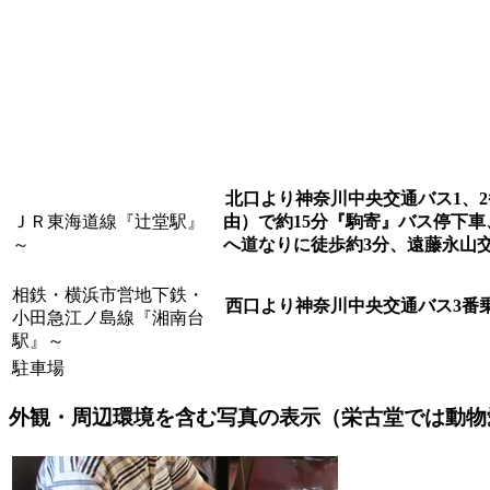
北口より神奈川中央交通バス1、2
ＪＲ東海道線『辻堂駅』
由）で約15分『駒寄』バス停下
～
へ道なりに徒歩約3分、遠藤永山
相鉄・横浜市営地下鉄・
西口より神奈川中央交通バス3番乗
小田急江ノ島線『湘南台
駅』～
駐車場
外観・周辺環境を含む写真の表示（栄古堂では動物