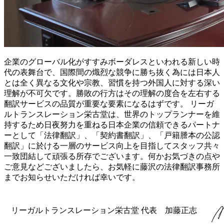
企業のグローバル化がすすみボーダレスといわれる新しい時
代の表舞台で、国際間の熾烈な競争に勝ち抜く為には日本人
とは全く異なる文化や宗教、習慣を持つ外国人に対する深い
理解が不可欠です。勝敗の行方はその理解の度合を左右する
翻訳サービスの品質が重要な要素になるはずです。 リーガ
ルトランスレーション栄古堂は、世界のトップランナーを維
持するため日夜努力を重ねる日本企業の信頼できるパートナ
ーとして「法律翻訳」、「契約書翻訳」、「戸籍謄本の公認
翻訳」に於ける一層のサービス向上を目指してスタッフ共々
一致団結して頑張る所存でございます。何かお気づきの点や
ご意見などございましたら、お気軽に藤沢の法律翻訳事務所
までお知らせいただければ幸いです。
リーガルトランスレーション栄古堂 代表 加藤正志