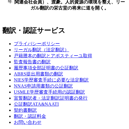
年
関連会社会員）、渡豪。人的資源の環境を整え、リー
ガル翻訳の栄古堂の将来に道を開く。
翻訳・認証サービス
プライバシーポリシー
リーガル翻訳（法定翻訳）
戸籍謄本の翻訳とアポスティーユ取得
監査報告書の翻訳
履歴事項全部証明書の公証翻訳
ABRS提出用書類の翻訳
NIES学歴審査手続に必要な法定翻訳
NNAS申請用書類の公証翻訳
USMLE学歴審査手続用の認証翻訳
宣誓翻訳者・法定翻訳証明書の発行
公証翻訳
ATA&NAATI
契約書翻訳
翻訳・認証料金
お問い合わせ