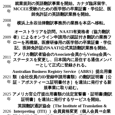
就業規則の英語翻訳事業を開始。カナダ臨床留学、
2006
MCCEE受験のための医学部の卒業証書・学位記、医
年
師免許証の英語翻訳業務を開始。
2008
横浜上永谷法律翻訳事務所の業務を本店へ移転。
年
オーストラリアを訪問。NAATI有資格者（協力翻訳
2009
者）によるオンライン申請用の認証付き翻訳の業務フ
年
ローを再構築。医療研修用の医学部の卒業証書・学位
記、医師免許証のNAATI公式英語翻訳業務を開始。
アメリカ翻訳者協会のAssociate会員からVoting会員へ
2011
ステータスを変更し、日本国内に居住する通信メンバ
年
ーとして正式に登録される。
Australian Business Registry Service（ABRS）提出用書
2021
類（会社役員のID登録申請用書類）の翻訳証明書［公
年
証・アポスティーユ証明書付き］を適法に発行する新
規事業に取り組む。
2025
アメリカ官公庁提出用書類の法定宣誓書・証明書[翻訳
年
証明書］を適法に発行するサービスを開始。
英国翻訳通訳協会（The Institute of Translation &
2026
Interpreting（ITI））会員資格変更（個人会員⇒企業