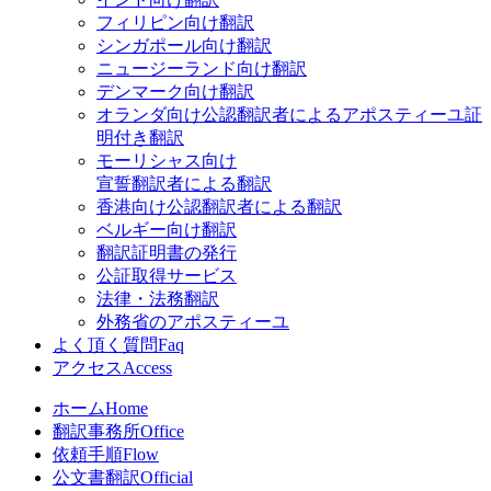
フィリピン向け翻訳
シンガポール向け翻訳
ニュージーランド向け翻訳
デンマーク向け翻訳
オランダ向け公認翻訳者によるアポスティーユ証
明付き翻訳
モーリシャス向け
宣誓翻訳者による翻訳
香港向け公認翻訳者による翻訳
ベルギー向け翻訳
翻訳証明書の発行
公証取得サービス
法律・法務翻訳
外務省のアポスティーユ
よく頂く質問
Faq
アクセス
Access
ホーム
Home
翻訳事務所
Office
依頼手順
Flow
公文書翻訳
Official