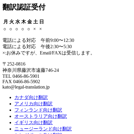
翻訳認証受付
月
火
水
木
金
土
日
○
○
○
○
○
×
×
電話による対応 午前9:00〜12:30
電話による対応 午後2:30〜5:30
×:お休みですが、Email/FAXは受信します。
〒252-0816
神奈川県藤沢市遠藤746-24
TEL 0466-86-5901
FAX 0466-86-5902
kato@legal-translation.jp
カナダ向け翻訳
アメリカ向け翻訳
フィンランド向け翻訳
オーストラリア向け翻訳
イギリス向け翻訳
ニュージーランド向け翻訳