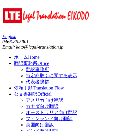
English
0466-86-5901
Email: kato@legal-translation.jp
ホーム
Home
翻訳事務所
Office
翻訳事務所
特定商取引に関する表示
代表者挨拶
依頼手順
Translation Flow
公文書翻訳
Official
アメリカ向け翻訳
カナダ向け翻訳
オーストラリア向け翻訳
フィンランド向け翻訳
英国向け翻訳
インド向け翻訳