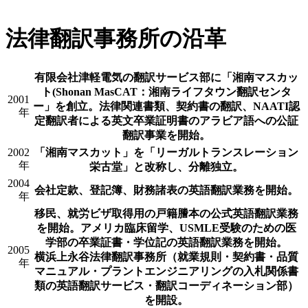
法律翻訳事務所の沿革
有限会社津軽電気の翻訳サービス部に「湘南マスカッ
ト(Shonan MasCAT：湘南ライフタウン翻訳センタ
2001
ー」を創立。法律関連書類、契約書の翻訳、NAATI認
年
定翻訳者による英文卒業証明書のアラビア語への公証
翻訳事業を開始。
2002
「湘南マスカット」を「リーガルトランスレーション
年
栄古堂」と改称し、分離独立。
2004
会社定款、登記簿、財務諸表の英語翻訳業務を開始。
年
移民、就労ビザ取得用の戸籍謄本の公式英語翻訳業務
を開始。アメリカ臨床留学、USMLE受験のための医
学部の卒業証書・学位記の英語翻訳業務を開始。
2005
横浜上永谷法律翻訳事務所（就業規則・契約書・品質
年
マニュアル・プラントエンジニアリングの入札関係書
類の英語翻訳サービス・翻訳コーディネーション部）
を開設。