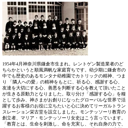
1954年4月神奈川県鎌倉市生まれ。レントゲン製造業者のど
ちらかというと順風満帆な家庭育ちです。幼少期に鎌倉市の
中でも歴史のあるモンタナ幼稚園でカトリックの精神、つま
り 「隣人への愛」の精神をもとに、祈る心、感謝する心、
友達を大切にする心、善悪を判断する心を教えて頂いたこと
が生きる原動力となりました。取り分け「感謝する心」を糧
として歩み、神さまがお創りになったグローバルな世界で活
躍するお客様のお役に立ちたいと心に決めてリーガルトラン
スレーション栄古堂を設立しました。モンテッソーリ教育の
創立者、マリア・モンテッソーリ女史はこう言っています。
「教育とは、生命を刺激し、命を充実し、それ自身の力で、